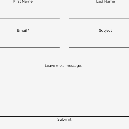
First Name
Last Name
Email
Subject
Leave me a message...
Submit